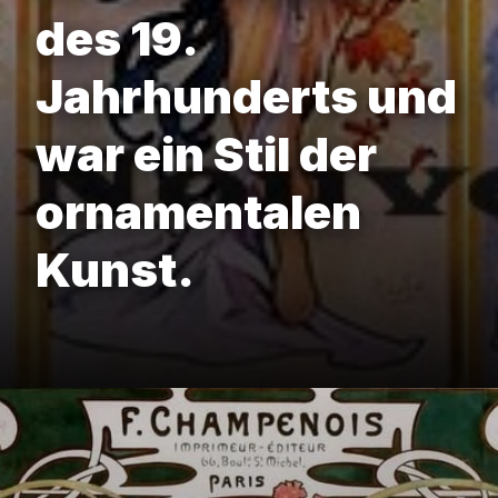
des 19.
Jahrhunderts und
war ein Stil der
ornamentalen
Kunst.