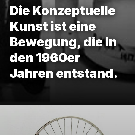
Die Konzeptuelle
Kunst ist eine
Bewegung, die in
den 1960er
Jahren entstand.