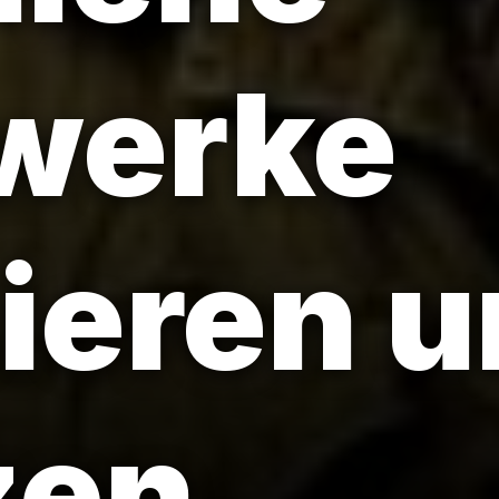
werke
sieren 
zen.