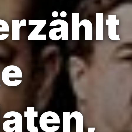
erzählt
te
daten,