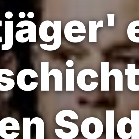
jäger' 
schich
rten Sol