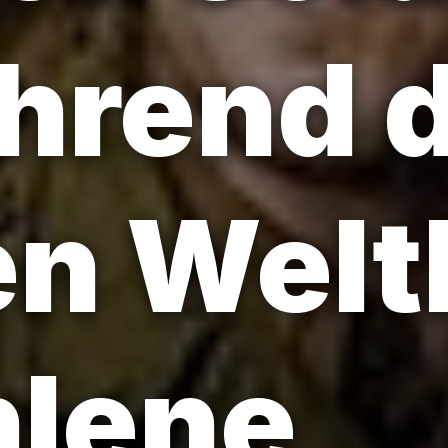
hrend 
n Welt
hlene