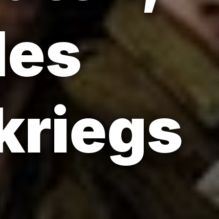
des
kriegs