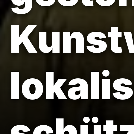
Kunst
lokali
schüt