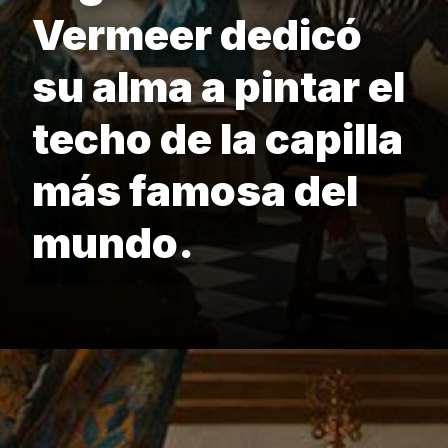
Vermeer dedicó
su alma a pintar el
techo de la capilla
más famosa del
mundo.