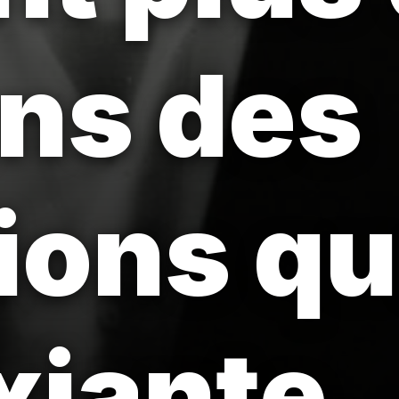
ns des
ions qu
iante.