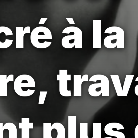
ré à la
e, trav
t plus 