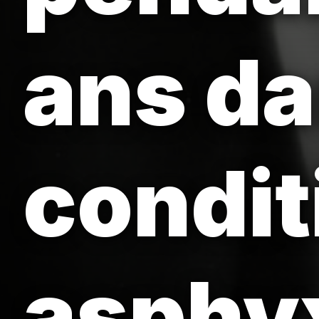
ans da
condit
asphyx