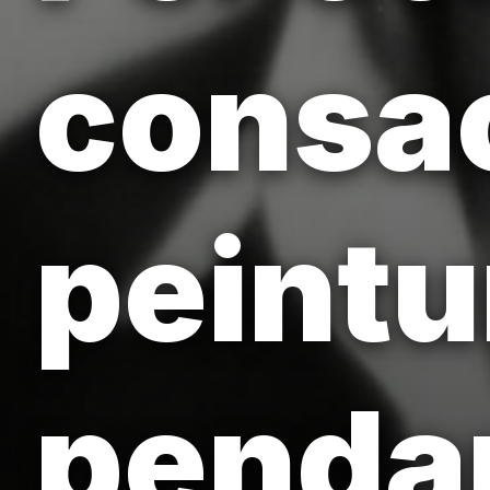
consac
peintur
pendan