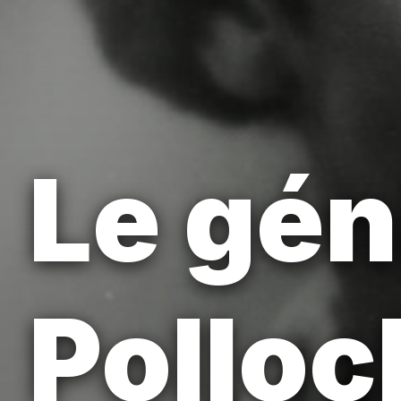
Le gén
Polloc