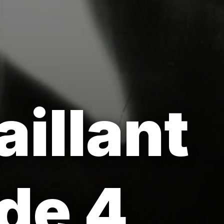
aillant
de 4