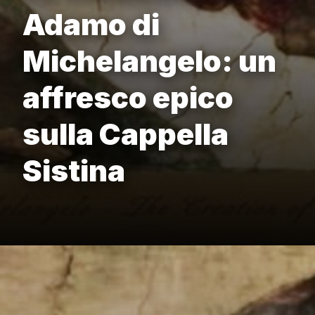
Adamo di
Michelangelo: un
affresco epico
sulla Cappella
Sistina