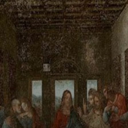
Vinci, le
perfectionniste,
passait des jours
à juste observer.
L'œuvre,
restaurée plein de
fois, est bien