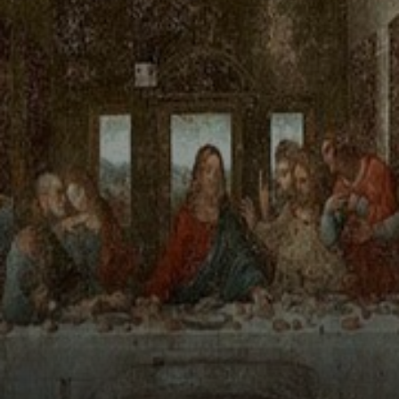
couvent. C'est
l'œuvre qui, avec
la Joconde, a
rendu Vinci super
célèbre. Période
Renaissance.