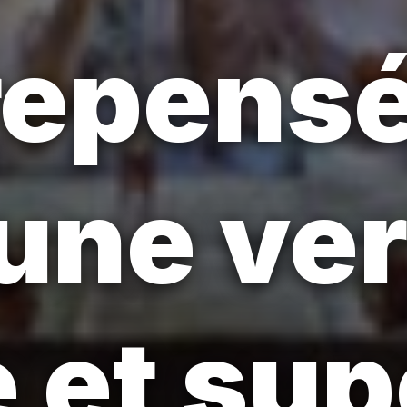
 repensé
une ve
 et sup