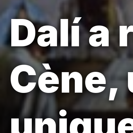
Dalí a
Cène, 
unique