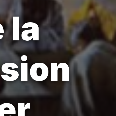
 la
rsion
er