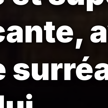
ante, 
 surréa
lui.