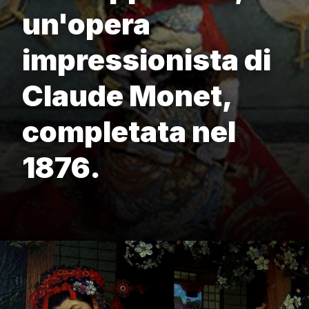
un'opera
impressionista di
Claude Monet,
completata nel
1876.