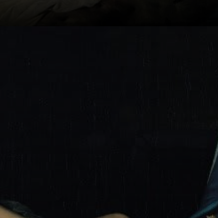
Mas é um segredo
que Ingres não
queria pintar
perfeição. Ele