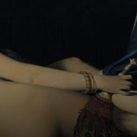
que Ingres
pintasse uma
obra que
agradasse ao seu
marido, o rei de
Nápoles.