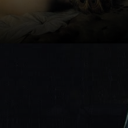
A peinture foi
apresentada ao
Salon de 1819 e os
críticos não
estavam