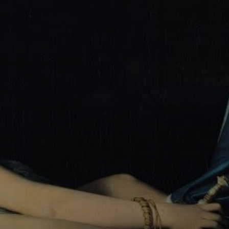
A Grande
Odalisque é uma
mulher do século
XIX, uma mulher
que não é mais
submetida, mas
capaz de