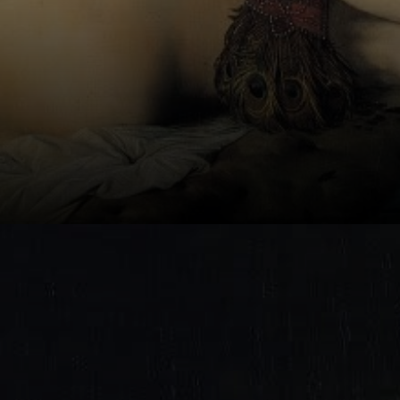
Caroline, irmã de
Napoléon
Bonaparte, queria