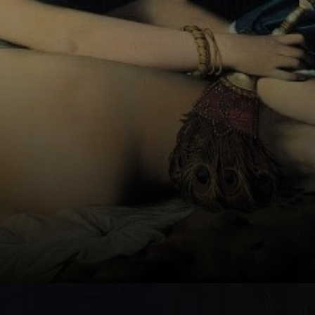
queria transmitir
o sentimento de
um corpo
curviligne.