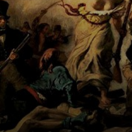
rapidez, en
apenas tres
meses, y la
expuso en el
Salón de 1831.