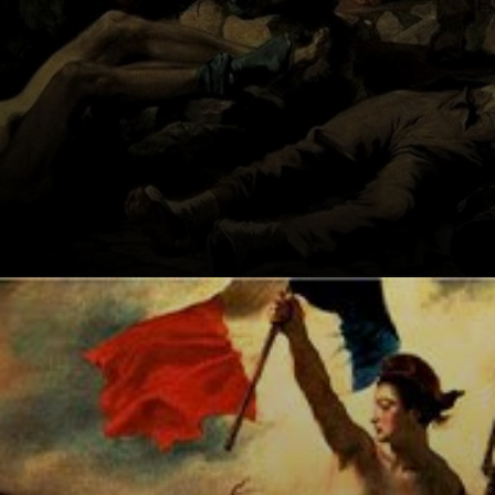
Delacroix la
ejecutó con
vertiginosa