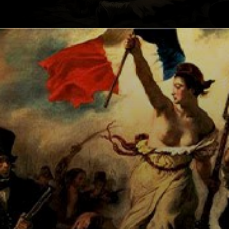
La Libertad es una
hija del pueblo,
forjada en sus
entrañas, viva,
resuelta e
impetuosa.