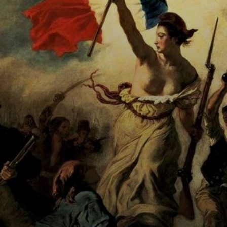
La pintura es una
visión romántica,
pero también
visceral, de la
Revolución
Francesa de julio
de 1830.