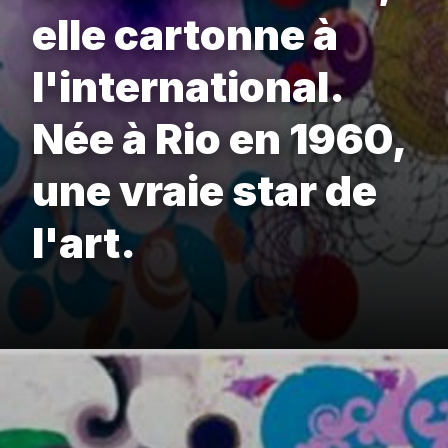
elle cartonne à
l'international.
Née à Rio en 1960,
une vraie star de
l'art.