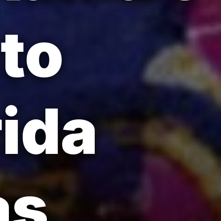
to
rida
as