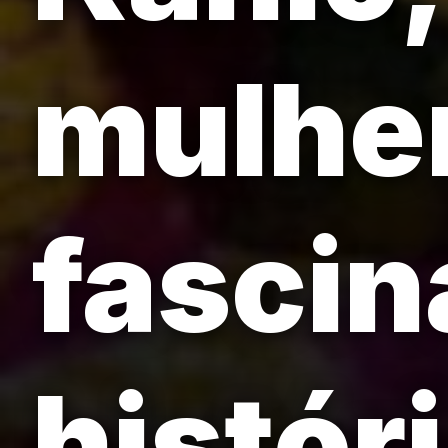
mulhe
fascin
históri