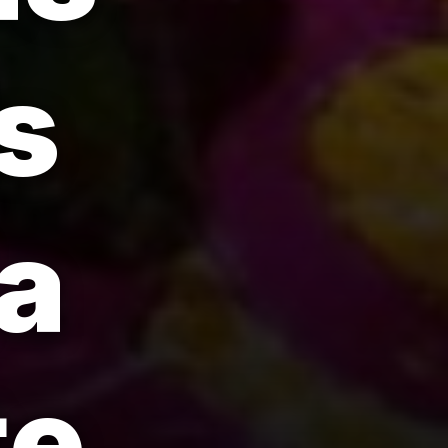
s
a
te.