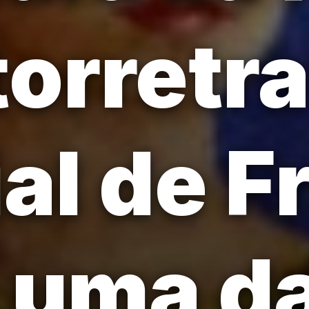
orretra
al de F
 uma d