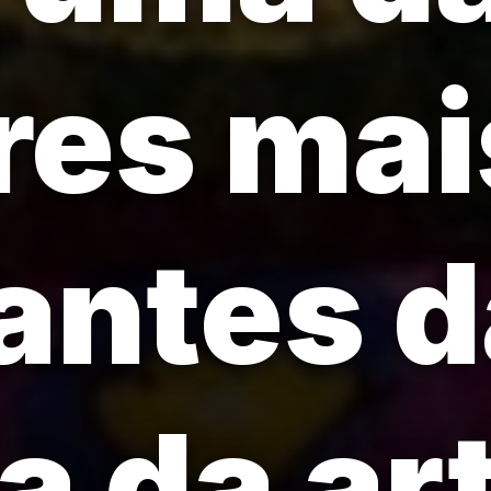
res mai
antes d
a da ar