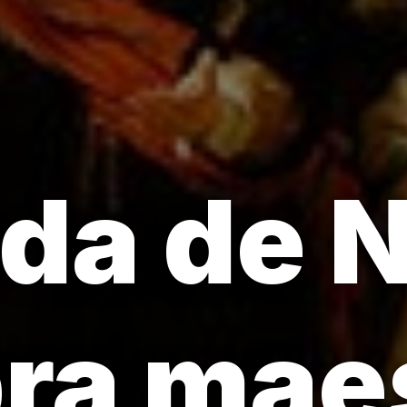
da de 
ra mae