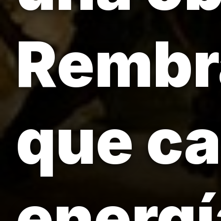
Rembra
que ca
energí