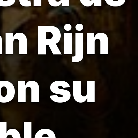
n Rijn
on su
ble.