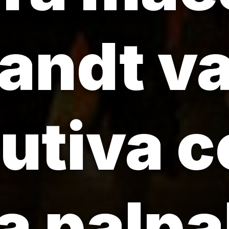
ndt va
utiva c
a palpa