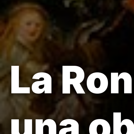
La Ron
una ob