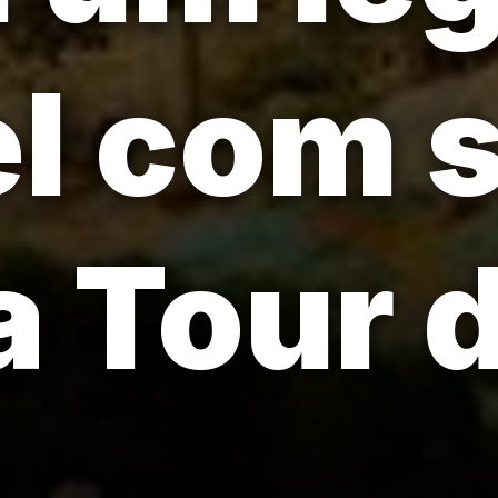
el com 
a Tour 