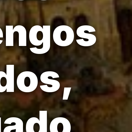
engos
dos,
gado