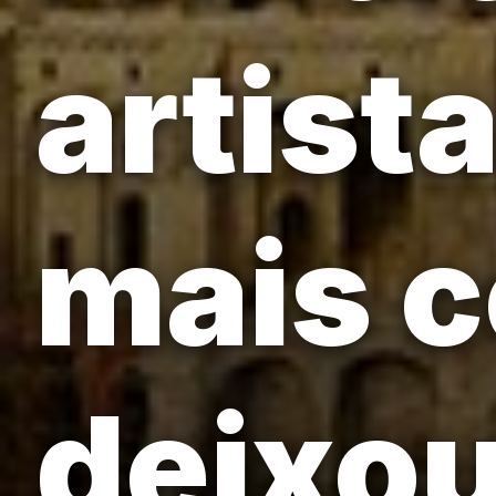
artist
mais 
deixou