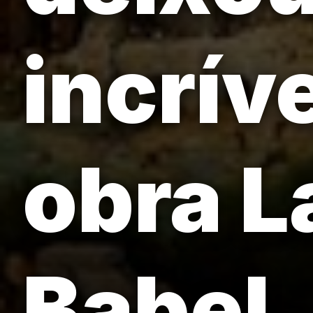
incrív
obra L
Babel.