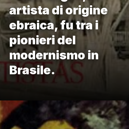
artista di origine
ebraica, fu tra i
pionieri del
modernismo in
Brasile.