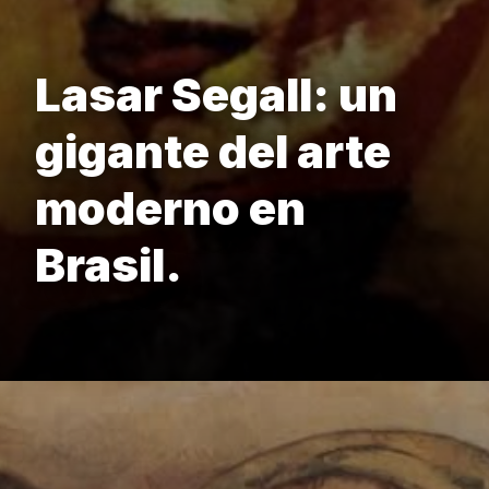
Lasar Segall: un
gigante del arte
moderno en
Brasil.