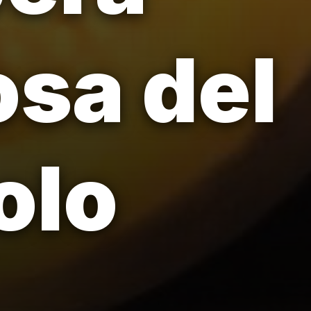
osa del
olo
.