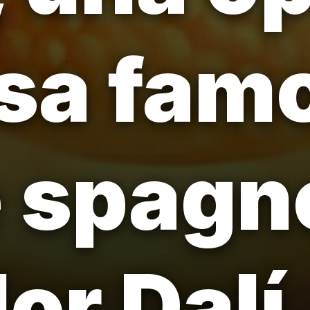
osa fam
e spagn
or Dalí