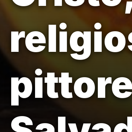
religi
pittor
Salvad