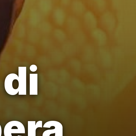
di
pera