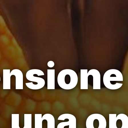
nsione 
, una o