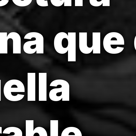
na que 
ella
able.