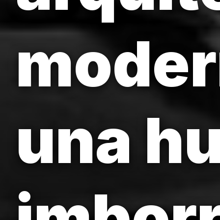
moder
una hu
imborr