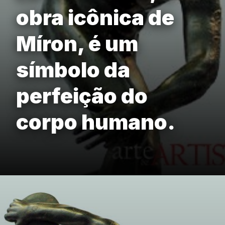
obra icônica de
Míron, é um
símbolo da
perfeição do
corpo humano.