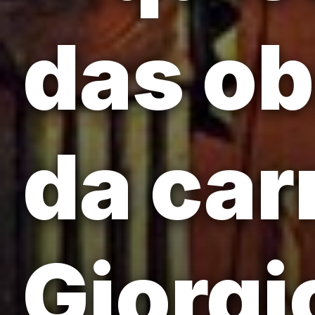
das o
da car
Giorgi