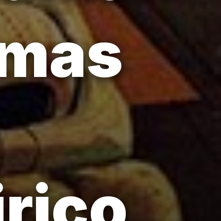
imas
rico,