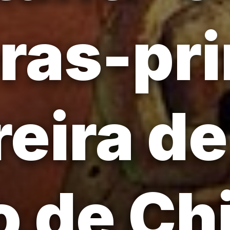
bras-pr
reira de
o de Chi