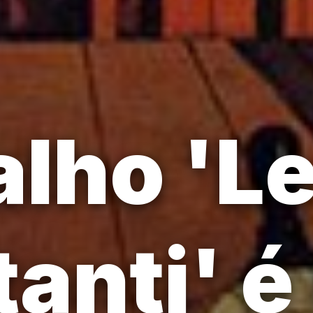
alho 'L
tanti' 