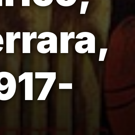
rrara,
1917-