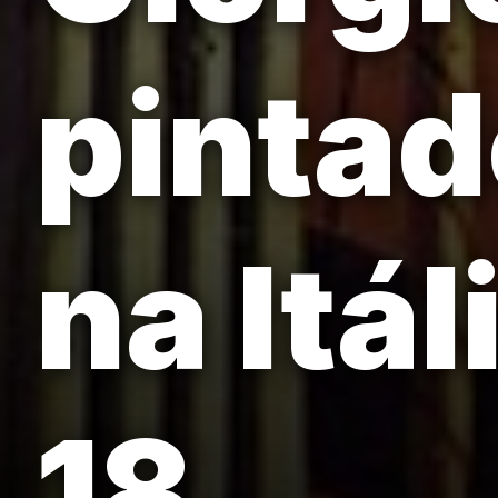
pintad
na Itál
18.