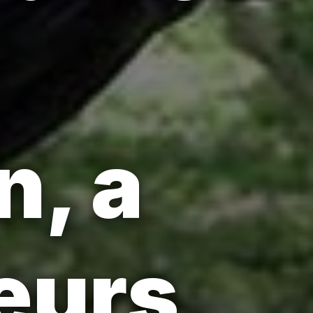
n, a
œurs