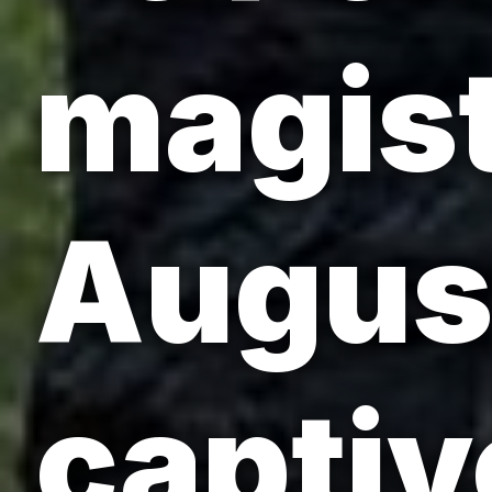
magist
August
captiv