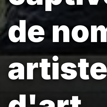
de no
artist
d'art.