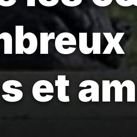
mbreux
es et a