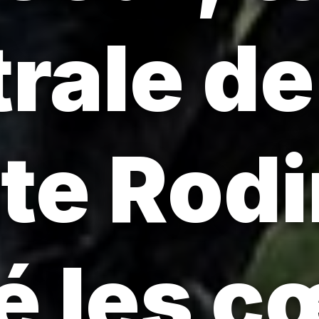
rale de
e Rodi
é les c