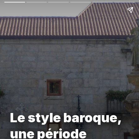
Le style baroque,
une période