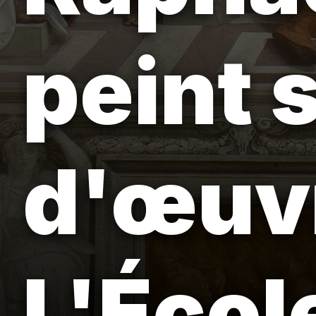
peint 
d'œuvr
L'Écol