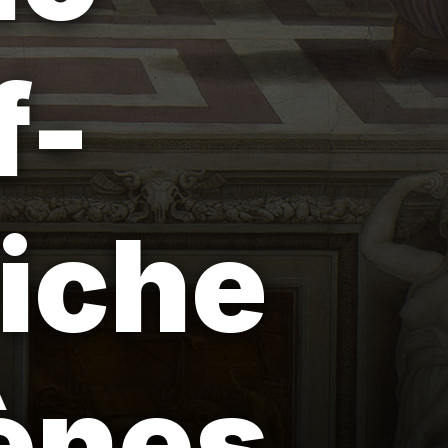
f-
fiche
ènes.