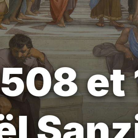
1508 et 
l Sanz