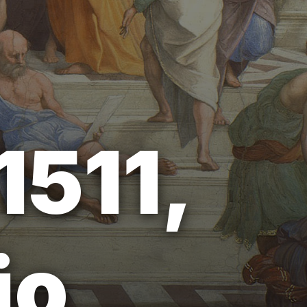
1511,
io