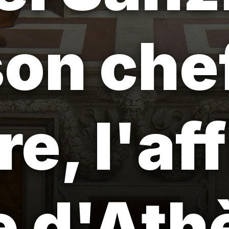
son che
e, l'af
e d'Ath