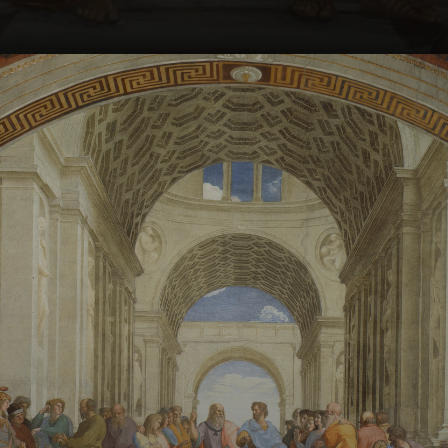
Platon et Aristote,
les géants de la
philosophie, au
centre de la
composition.