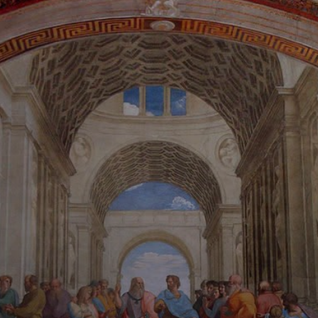
La pensée de
Platon, abstraite
et théorique,
oppose celle
d'Aristote,
empirique et
ancrée dans le