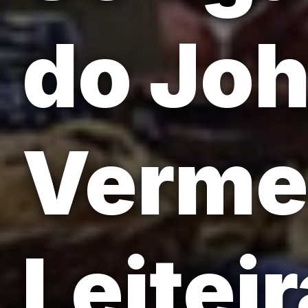
do Jo
Vermee
Leitei