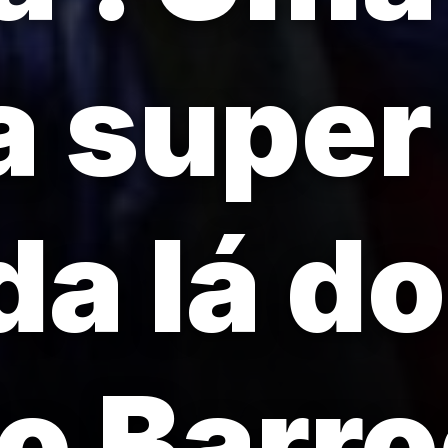
a super
da lá do
o Barro