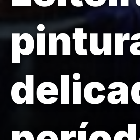
pintur
delica
períod