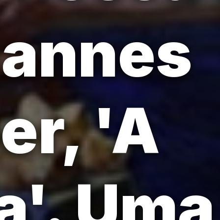
hannes
r, 'A
ra'. Uma