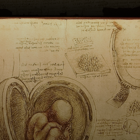
Léonard de Vinci
entra dans
l'atelier de
Verrocchio, un
artiste et
ingénieur