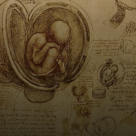
raffiné, où il
développa ses
passions pour
l'art et les
sciences,