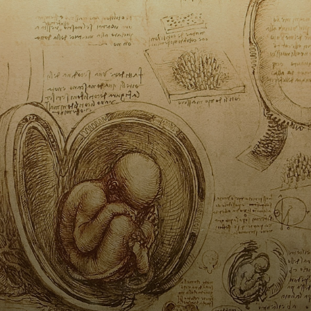
Il y passa
plusieurs années,
acquérant des
connaissances et
des compétences
qui lui serviront