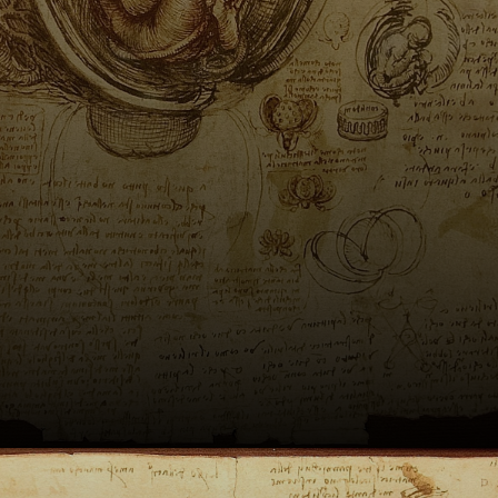
florentin, où il
perfit ses
techniques en
peinture et en
sculpture.