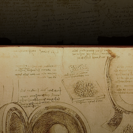
et il fut instruit à
domicile par son
père, un notaire
fortuné, et sa