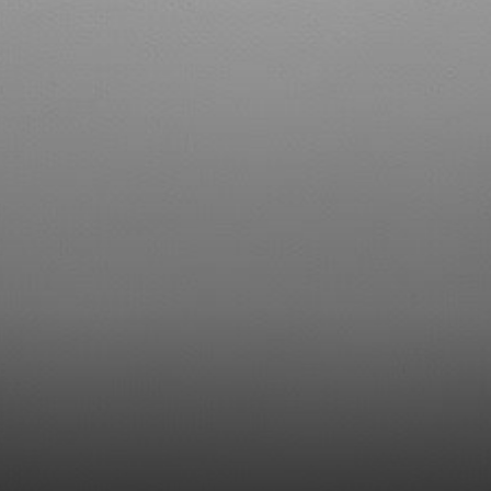
sentimentos,
conflitos e
angústias.