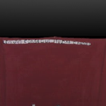
Descobre ser
portador do vírus
HIV em 1991 e isso
repercute em