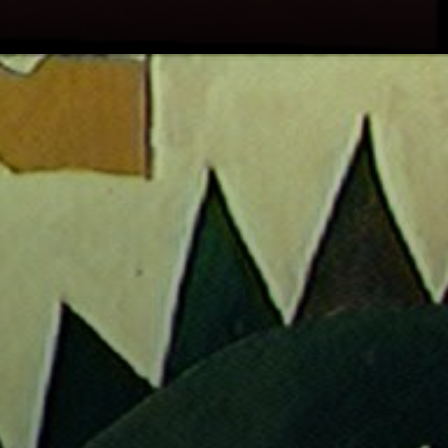
Realiza a série 'O
Perigoso' em
1992, que trata
com ironia a
própria condição.