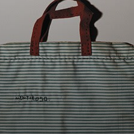
Falece jovem, aos
36 anos, em 1993,
por decorrência
da Aids.