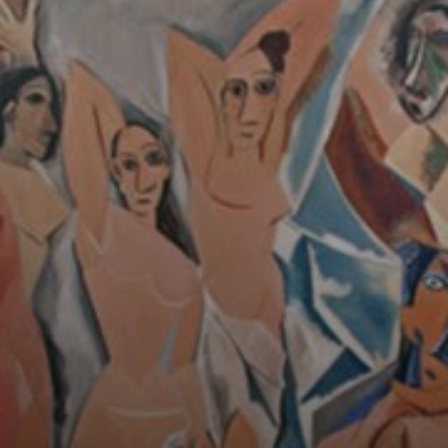
Esta obra foi
considerada
chocante, mesmo
para os amigos
artistas mais
próximos do
artista, tanto pelo