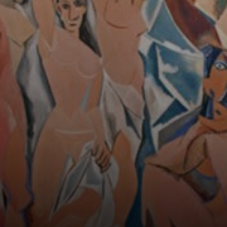
considerada uma
pré-cubista, 'Les
Demoiselles
d'Avignon', é, sem
dúvida, uma das
pinturas mais
famosas de Pablo
Picasso.