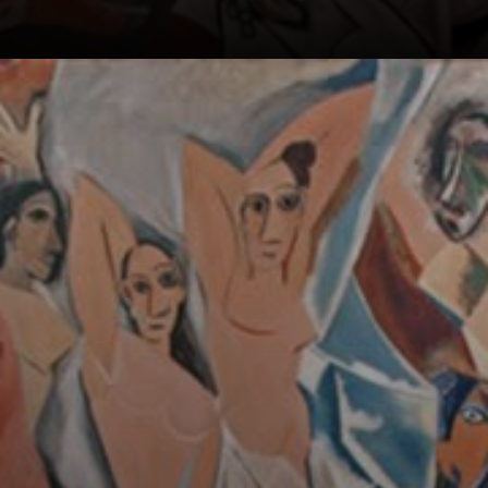
O 'Avignon' no
título da obra faz
referência a uma
rua de Barcelona
famosa por seu
bordel.