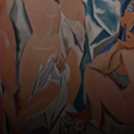
nus com figuras
compostas por
planos e rostos
deformados,
inspirados no
artesanato ibérico
e nos máscaras
africanas.