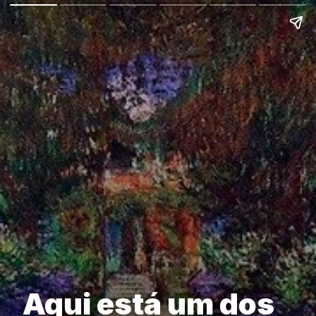
Aqui está um dos