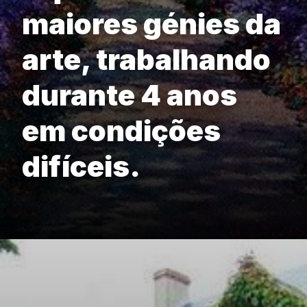
maiores génies da
arte, trabalhando
durante 4 anos
em condições
difíceis.