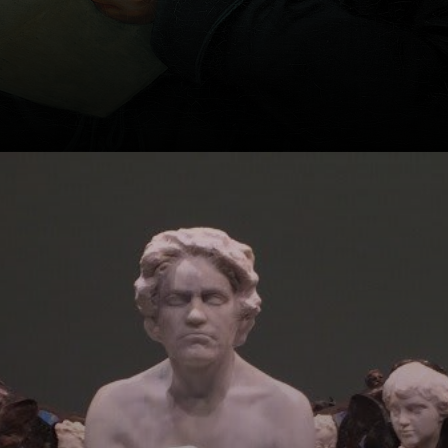
Sua autópsia
revelou a causa de
sua surdez, mas
também de suas
doenças