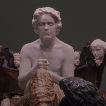
Suas sinfonias
são obra-prima,
como a Sinfonia
nº 3, uma
homenagem a
Napoleon
Bonaparte.