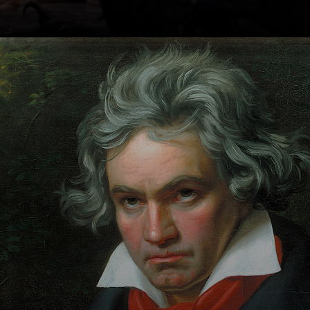
Beethoven é
considerado um
dos maiores
compositores de
todos os tempos.