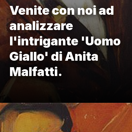
Venite con noi ad
analizzare
l'intrigante 'Uomo
Giallo' di Anita
Malfatti.