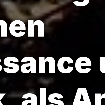
hen
ssance 
, als A