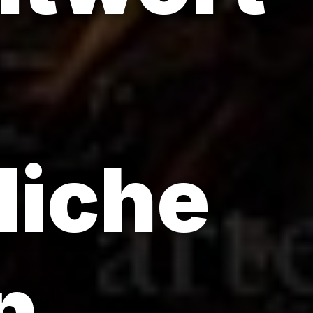
liche
n.