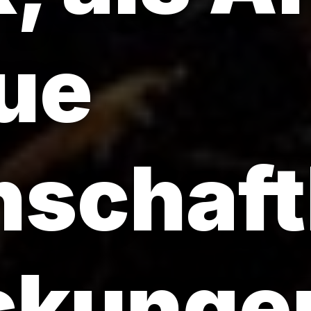
ue
schaft
ckunge