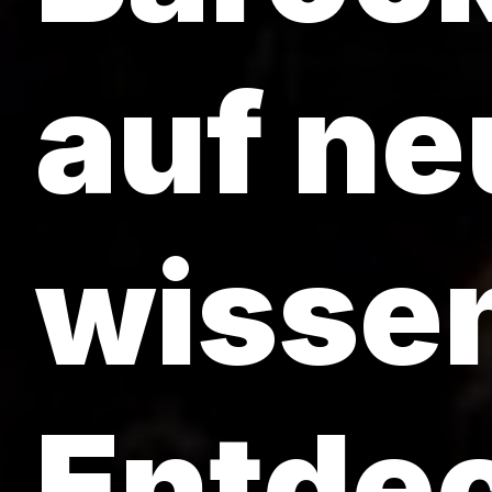
auf ne
wissen
Entde