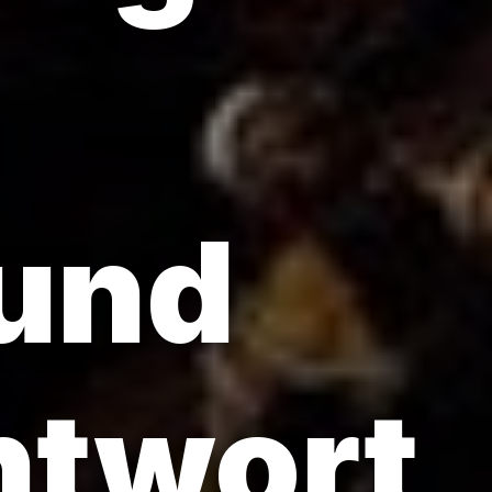
und
ntwort