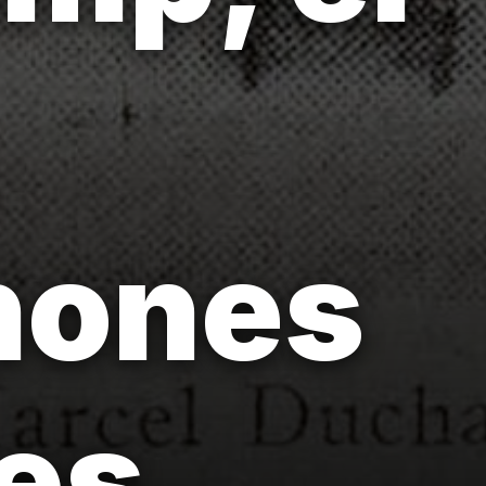
nones
es.