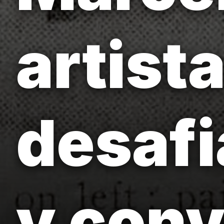
artist
desaf
y con