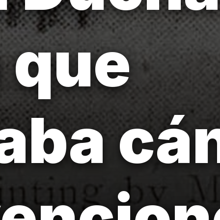
a que
iaba cá
vencion