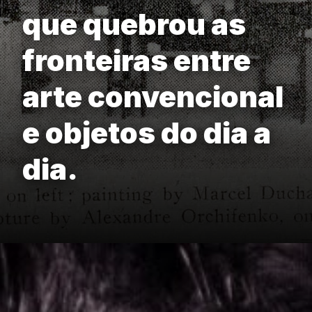
que quebrou as
fronteiras entre
arte convencional
e objetos do dia a
dia.