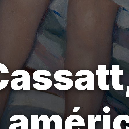
assatt
e améri