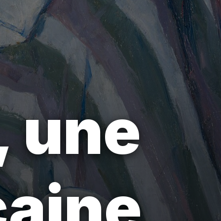
, une
caine