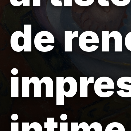
de ren
impres
intime