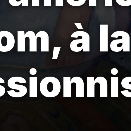
om, à la
sionnis
.