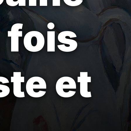
 fois
te et