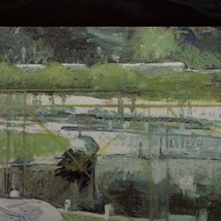
Ihr Pinsel
enthüllte die
Tragödie und
Schönheit des
Lebens der
Frauen im 19.
Jahrhundert.