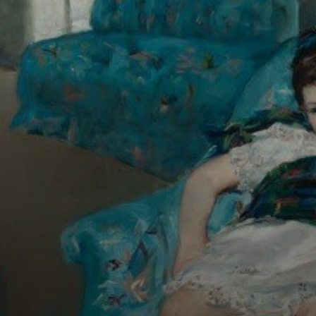
In ihren Gemälden
sind die Figuren
gebildet,
nachdenklich,
kreativ oder
gesprächig.