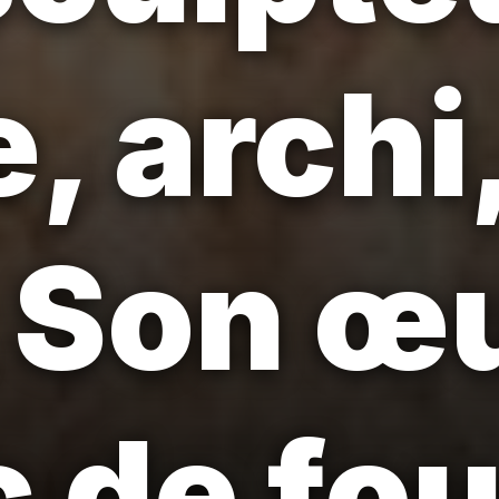
, archi
 Son œ
c de fou