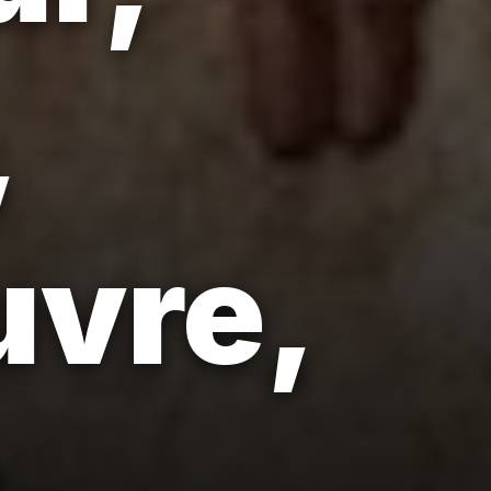
,
uvre,
.