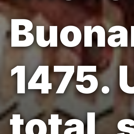
Buonar
1475. 
total, 