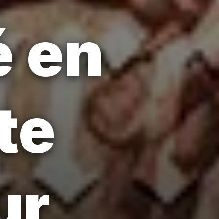
é en
te
ur,