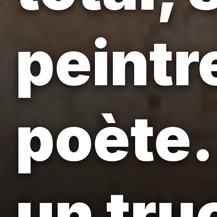
peintre
poète.
un tru