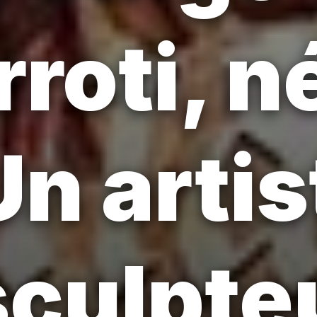
roti, n
Un artis
sculpte