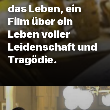
das Leben, ein
Film über ein
Leben voller
Leidenschaft und
Tragödie.