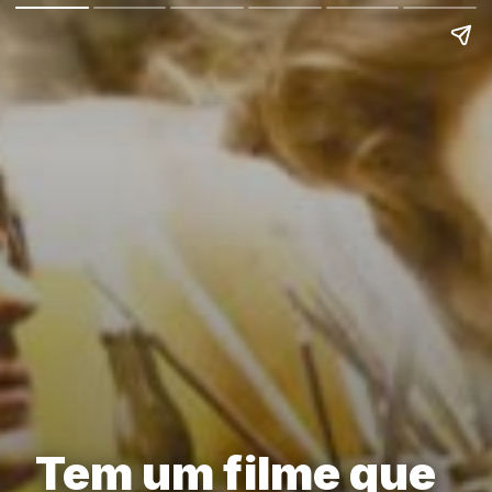
Tem um filme que