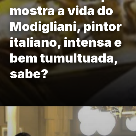
mostra a vida do
Modigliani, pintor
italiano, intensa e
bem tumultuada,
sabe?