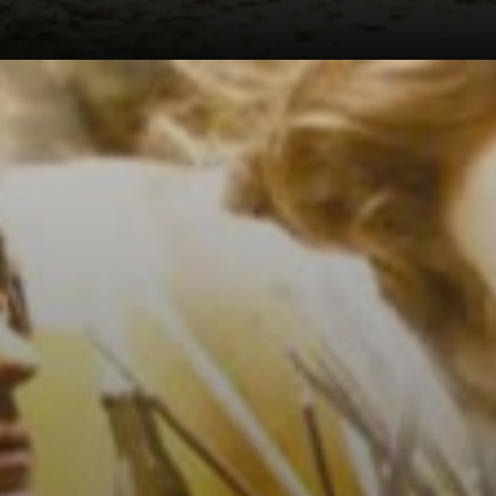
Modigliani
danzava sui
tavoli, ubriaco di
pura passione per
la vita