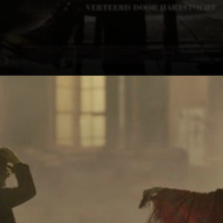
La sua vita fu una
danza di passione
e tragédia,
ispirata