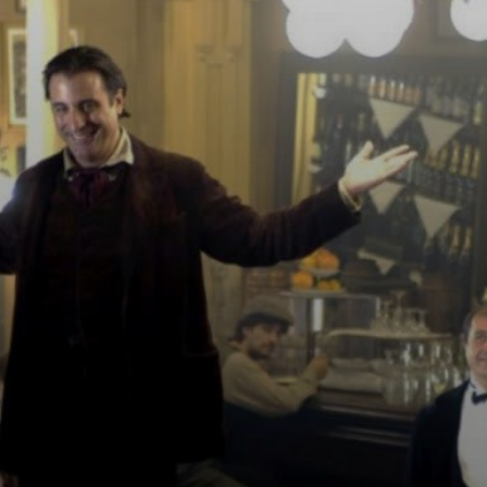
Il film ci mostra la
sua rivalità con
Picasso e la sua
storia d'amore
con Jeanne
Hébuterne