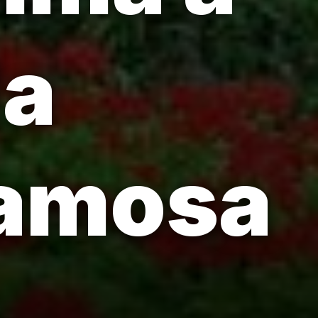
da
famosa