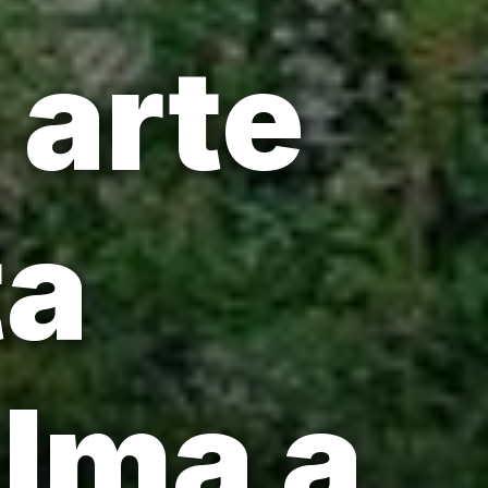
 arte
ta
alma a