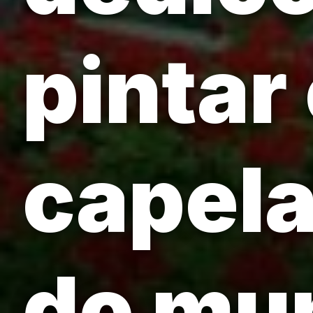
pintar 
capela
do mu