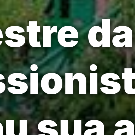
tre da
sionis
u sua 