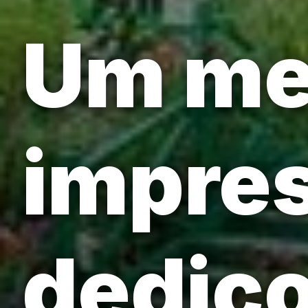
Um mes
impres
dedico