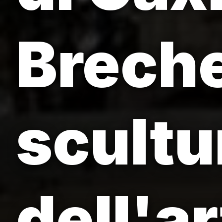
Breche
scultu
dell'ar