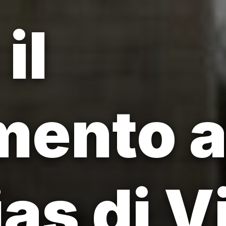
il
ento a
ias di V