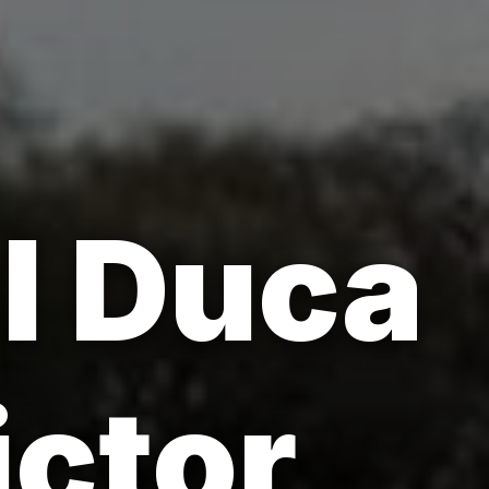
l Duca
ictor