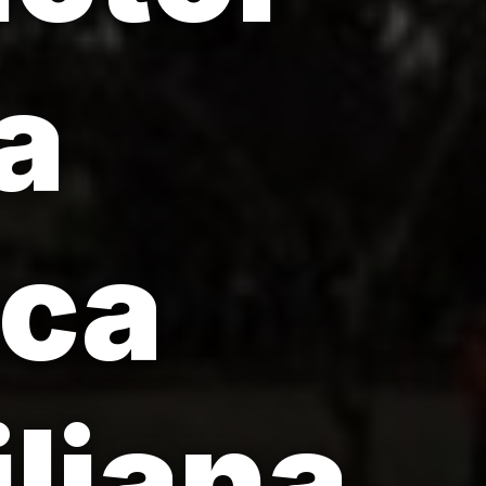
a
ica
iliana.