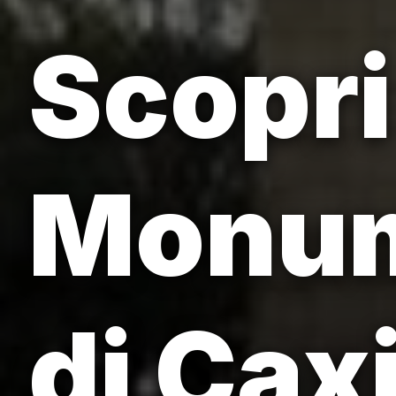
Scopri 
Monum
di Cax