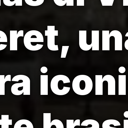
ret, un
ra icon
te bras