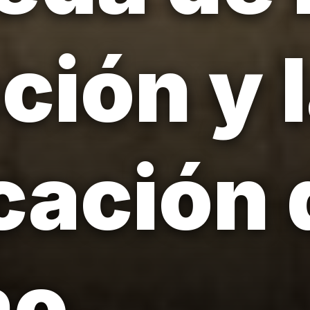
ción y 
cación 
o.