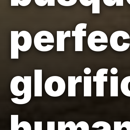
perfec
glorifi
human