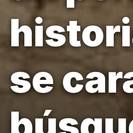
histor
se car
búsque