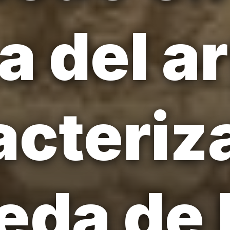
ia del a
acteriza
da de 