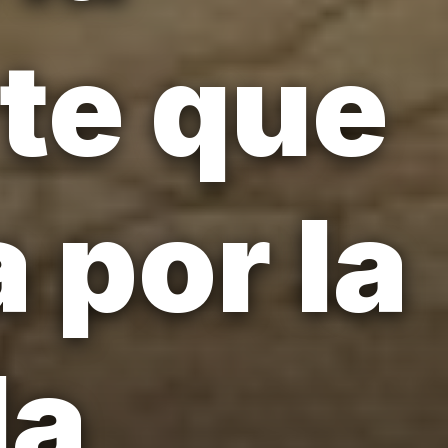
rte que
 por la
la