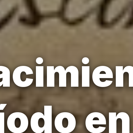
acimien
íodo en