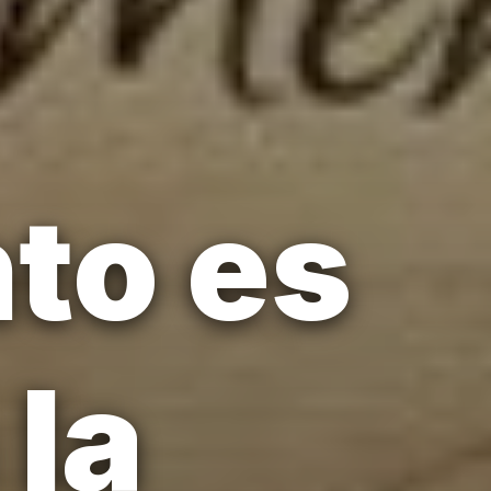
to es
 la