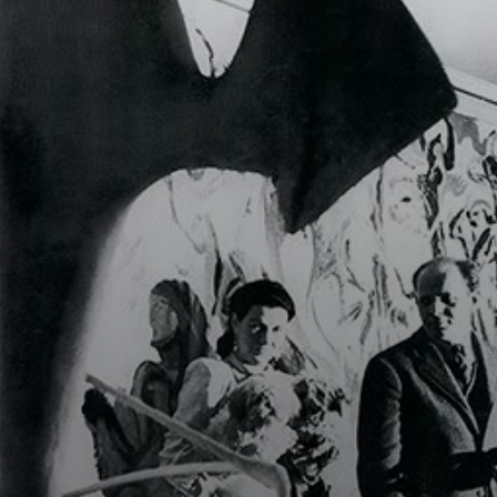
Peggy
Guggenheim
encargó al artista
Jackson Pollock
un mural
destinado al
vestíbulo de su
apartamento en