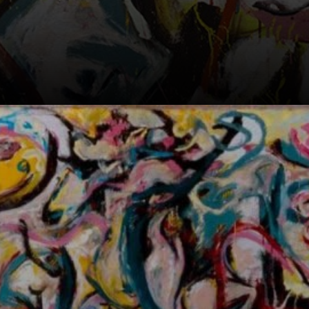
muchos de los
elementos
distintivos del
estilo de Pollock.
Con sus
impresionantes 2
metros de altura
por 6 de largo,