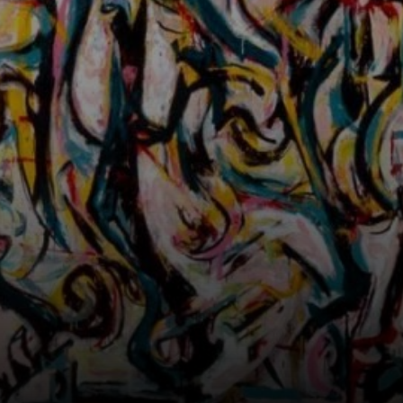
'Mural' es una
verdadera
detonación de
líneas, formas y
colores que
parecen danzar y
entrelazarse en
un frenesí.