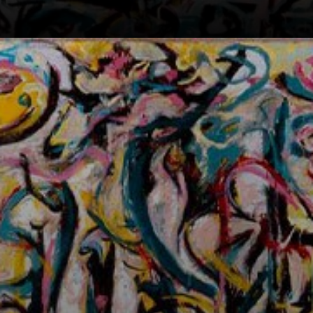
El Mural no fue
simplemente
importante; fue el
catalizador que
guio a Pollock
hacia la técnica