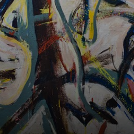
Gestada en 1943
por encargo de
Peggy
Guggenheim para
su apartamento
neoyorquino, esta
pintura desvela