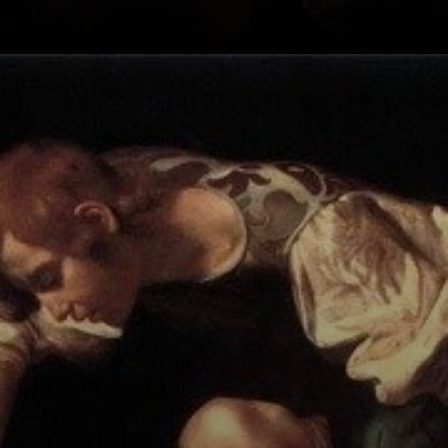
Caravaggio usa a
luz e a sombra de
maneira magistral
para criar um
clima de
introspecção e
melancolia.