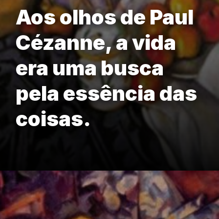
Aos olhos de Paul
Cézanne, a vida
era uma busca
pela essência das
coisas.