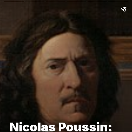
Nicolas Poussin: