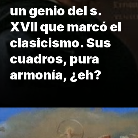
un genio del s.
XVII que marcó el
clasicismo. Sus
cuadros, pura
armonía, ¿eh?