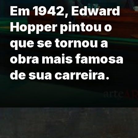
Em 1942, Edward
Hopper pintou o
que se tornou a
obra mais famosa
de sua carreira.