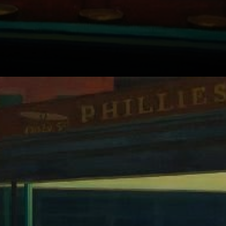
Das Gemälde
zeigt vier
Gestalten, die
nachts in einem
spärlich