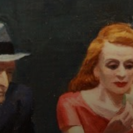
Das Gemälde
prägt die Moderne
maßgeblich und
gilt als eines der
bekanntesten
Zeugnisse
amerikanischer