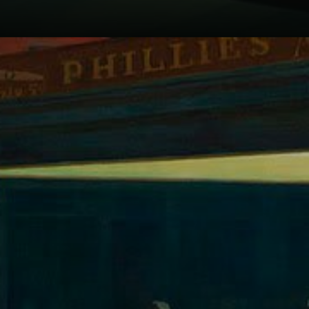
Eine einzige
Lichtquelle erhellt
den Innenraum
und strahlt nach
draußen auf eine
leere Straße.